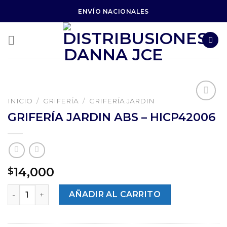
Skip
ENVÍO NACIONALES
to
content
INICIO
/
GRIFERÍA
/
GRIFERÍA JARDIN
GRIFERÍA JARDIN ABS – HICP42006
14,000
$
Cantidad
AÑADIR AL CARRITO