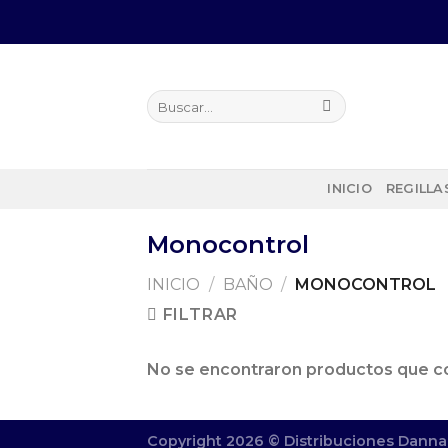
Skip
to
content
INICIO
REGILLA
Monocontrol
INICIO
/
BAÑO
/
MONOCONTROL
FILTRAR
No se encontraron productos que co
Copyright 2026 ©
Distribuciones Danna